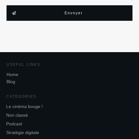
Envoyer
USEFUL LINKS
Home
Blog
CATEGORIES
Le cinéma bouge !
Non classé
Podcast
Stratégie digitale