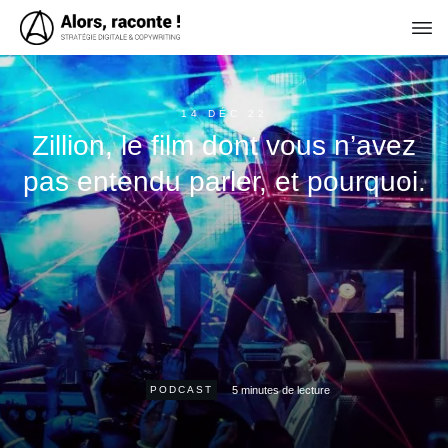
14 DÉC 22
Zillion, le film dont vous n’avez
pas entendu parler, et pourquoi.
5
minutes de lecture
PODCAST