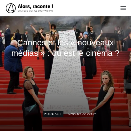
08 JUIN 22
Cannes et les « nouveaux
médias » : où est le cinéma ?
6
minutes de lecture
PODCAST