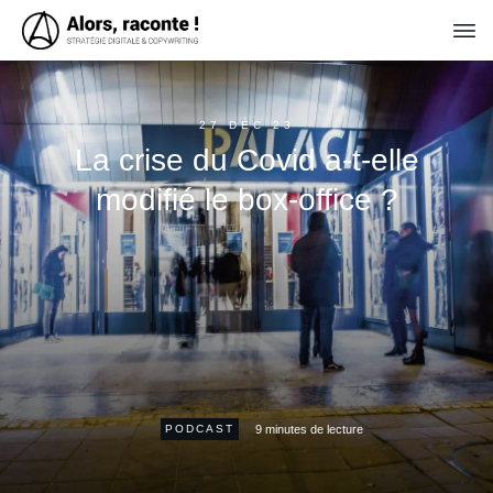
27 DÉC 23
La crise du Covid a-t-elle
modifié le box-office ?
9
minutes de lecture
PODCAST