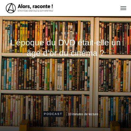
20 SEP 23
L’époque du DVD était-elle un
âge d’or du cinéma ?
10
minutes de lecture
PODCAST