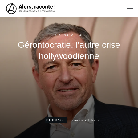
06 NOV 24
Gérontocratie, l’autre crise
hollywoodienne
7
minutes de lecture
PODCAST