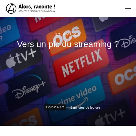
27 AVR 22
Vers un pic du streaming ?
5
minutes de lecture
PODCAST