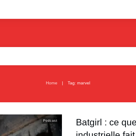
|
Home
Tag: marvel
Batgirl : ce qu
Podcast
industrielle fai