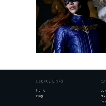
USEFUL LINKS
CA
Home
Le 
Blog
Non
Pod