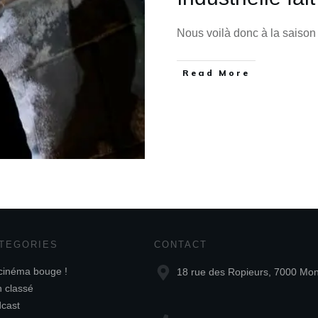
Nous voilà donc à la saison
Read More
TEGORIES
CONTACT
cinéma bouge !
18 rue des Ropieurs, 7000 Mo
 classé
cast