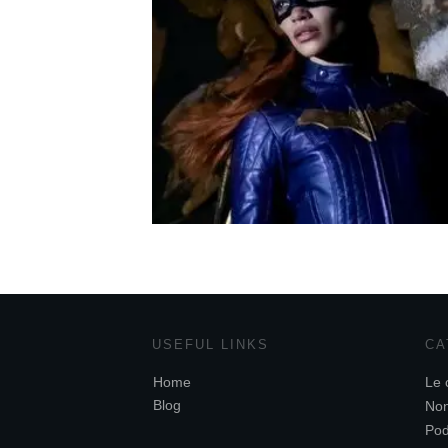
USEFUL LINKS
CA
Home
Le 
Blog
Non
Pod