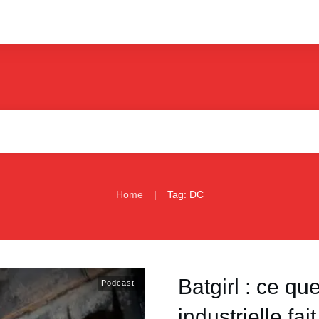
|
Home
Tag: DC
Batgirl : ce qu
Podcast
industrielle fai