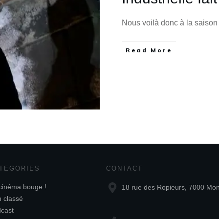
Nous voilà donc à la saison
Read More
TEGORIES
CONTACT
cinéma bouge !
18 rue des Ropieurs, 7000 Mo
 classé
cast