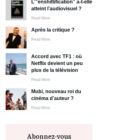
L’”enshittification” a-t-elle
atteint l’audiovisuel ?
Read More
Après la critique ?
Read More
Accord avec TF1 : où
Netflix devient un peu
plus de la télévision
Read More
Mubi, nouveau roi du
cinéma d’auteur ?
Read More
Abonnez-vous