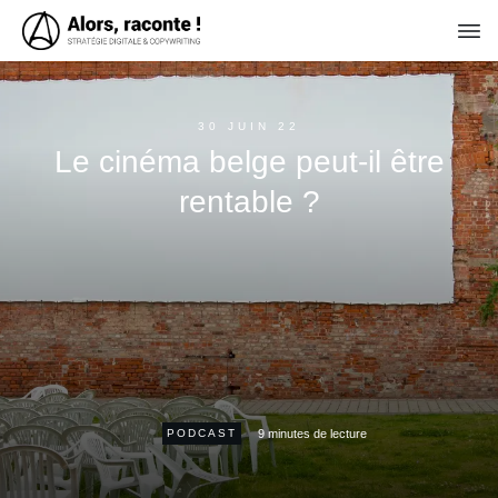
30 JUIN 22
Le cinéma belge peut-il être
rentable ?
9
minutes de lecture
PODCAST