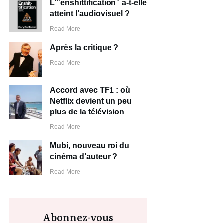
L’”enshittification” a-t-elle
atteint l’audiovisuel ?
Read More
Après la critique ?
Read More
Accord avec TF1 : où
Netflix devient un peu
plus de la télévision
Read More
Mubi, nouveau roi du
cinéma d’auteur ?
Read More
Abonnez-vous