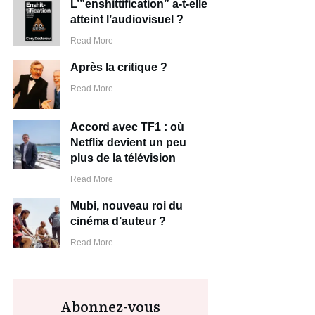
L’”enshittification” a-t-elle
atteint l’audiovisuel ?
Read More
Après la critique ?
Read More
Accord avec TF1 : où
Netflix devient un peu
plus de la télévision
Read More
Mubi, nouveau roi du
cinéma d’auteur ?
Read More
Abonnez-vous