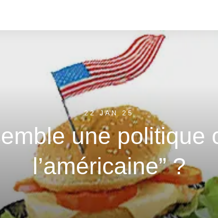
22 JAN 25
emble une politique c
l’américaine” ?