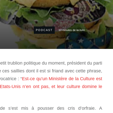
PODCAST
10
minutes de lecture
petit trublion politique du moment, président du parti
 ces saillies dont il est si friand avec cette phrase,
catrice : “
Est-ce qu’un Ministère de la Culture est
tats-Unis n’en ont pas, et leur culture domine le
de s’est mis à pousser des cris d’orfraie. A